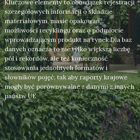
Kluczowe elementy to obowiązek rejestracji
szczegółowych informacji o składzie
materiałowym, masie opakowań,
możliwości recyklingu oraz o podmiocie
wprowadzającym produkt na rynek Dla baz
danych oznacza to nie tylko większą liczbę
pól i rekordów, ale też konieczność
stosowania jednolitych formatów i
słowników pojęć, tak aby raporty krajowe
mogły być porównywalne z danymi z innych
państw UE