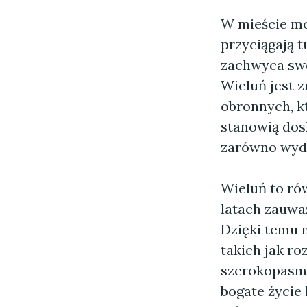
W mieście mo
przyciągają t
zachwyca swo
Wieluń jest
obronnych, kt
stanowią dos
zarówno wyda
Wieluń to rów
latach zauważ
Dzięki temu 
takich jak r
szerokopasmo
bogate życie