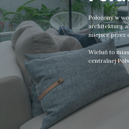
Położony w woj
architekturą, 
miejsce przez 
Wieluń to mias
centralnej Pol