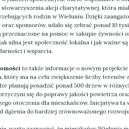
 stowarzyszenia akcji charytatywnej, która miał
rzebujących rodzin w Wieluniu. Dzięki zaangaż
oraz sponsorów, udało się zebrać ponad 10 tysi
ą przeznaczone na pomoc w zakupie żywności or
jak silna jest społeczność lokalna i jak ważne są 
darności i wsparcia.
domości
to także informacje o nowym projekcie
, który ma na celu zwiększenie liczby terenów 
dze planują posadzić ponad 500 drzew w różnyc
 przyczyni się do poprawy jakości powietrza ora
zego otoczenia dla mieszkańców. Inicjatywa ta 
nd dążenia do bardziej zrównoważonego rozwoju
ie, warto zaznaczyć, że mieszkańcy Wielunia m