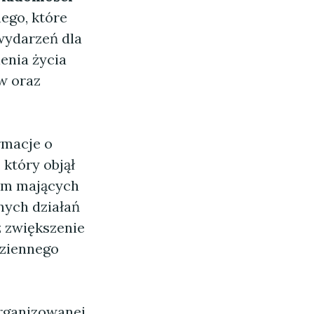
ego, które
wydarzeń dla
enia życia
w oraz
rmacje o
który objął
orm mających
nych działań
z zwiększenie
dziennego
rganizowanej