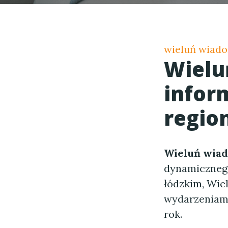
wieluń wiad
Wielu
infor
regio
Wieluń wia
dynamicznego
łódzkim, Wiel
wydarzeniami
rok.