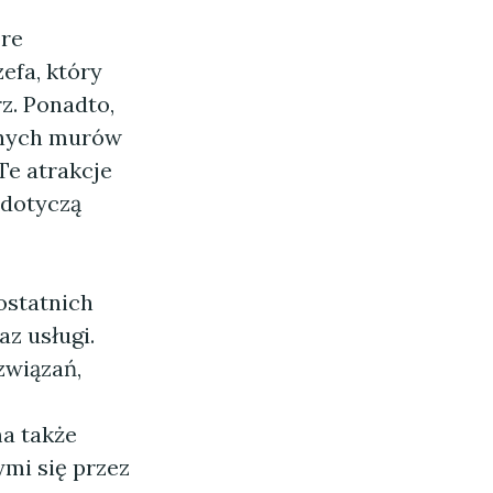
óre
efa, który
z. Ponadto,
znych murów
Te atrakcje
 dotyczą
ostatnich
az usługi.
związań,
a także
ymi się przez