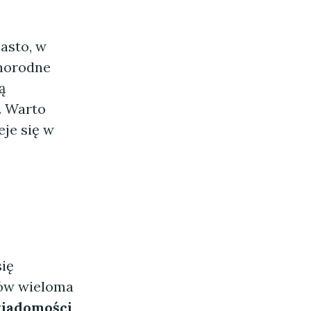
asto, w
żnorodne
ą
. Warto
eje się w
się
ców wieloma
wiadomości