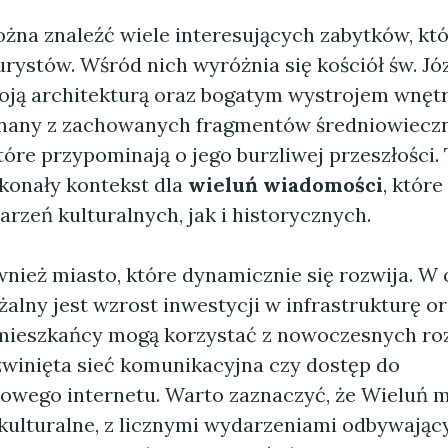
żna znaleźć wiele interesujących zabytków, kt
urystów. Wśród nich wyróżnia się kościół św. Józ
ją architekturą oraz bogatym wystrojem wnętr
 znany z zachowanych fragmentów średniowiec
óre przypominają o jego burzliwej przeszłości. 
konały kontekst dla
wieluń wiadomości
, które
rzeń kulturalnych, jak i historycznych.
nież miasto, które dynamicznie się rozwija. W 
alny jest wzrost inwestycji w infrastrukturę or
mieszkańcy mogą korzystać z nowoczesnych ro
ozwinięta sieć komunikacyjna czy dostęp do
wego internetu. Warto zaznaczyć, że Wieluń m
 kulturalne, z licznymi wydarzeniami odbywając