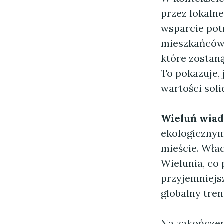
przez lokalne
wsparcie pot
mieszkańców 
które zostan
To pokazuje, 
wartości soli
Wieluń wia
ekologicznym
mieście. Wła
Wielunia, co
przyjemniejs
globalny tre
Na zakończen