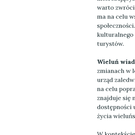
warto zwróci
ma na celu w
społeczności
kulturalnego
turystów.
Wieluń wia
zmianach w l
urząd zaledw
na celu popr
znajduje się 
dostępności 
życia wieluń
W kontekście