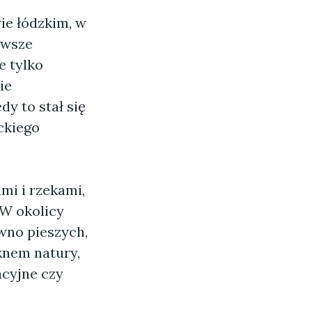
ie łódzkim, w
rwsze
e tylko
ie
dy to stał się
ckiego
mi i rzekami,
 W okolicy
ówno pieszych,
ęknem natury,
acyjne czy