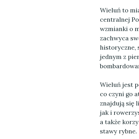
Wieluń to mia
centralnej Po
wzmianki o m
zachwyca swo
historyczne, 
jednym z pie
bombardowan
Wieluń jest 
co czyni go 
znajdują się 
jak i rowerzy
a także korzy
stawy rybne.