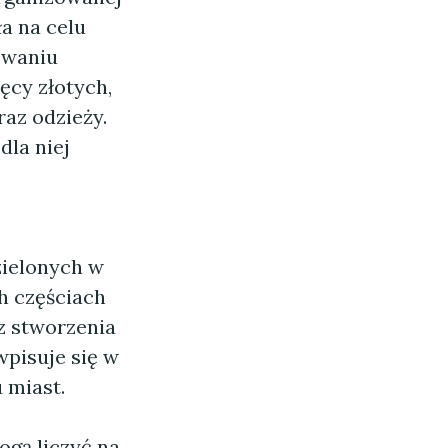
a na celu
owaniu
ęcy złotych,
az odzieży.
dla niej
zielonych w
h częściach
z stworzenia
wpisuje się w
 miast.
ogą liczyć na