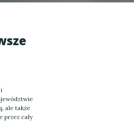
wsze
i
ojewództwie
, ale także
e przez cały