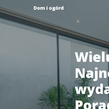
Dom i ogórd
Wiel
Najn
wyda
Pora