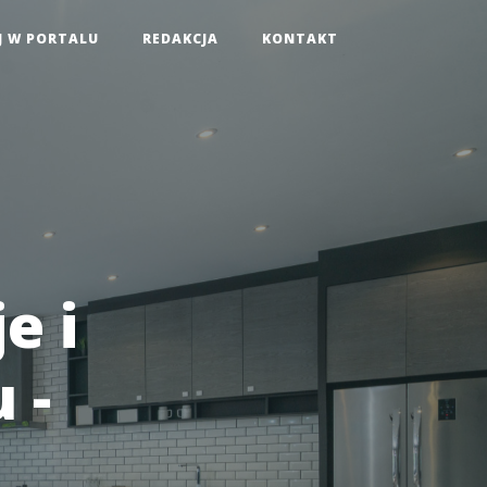
J W PORTALU
REDAKCJA
KONTAKT
e i
 -