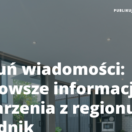
PUBLIKU
uń wiadomości:
owsze informacj
rzenia z regionu
dnik