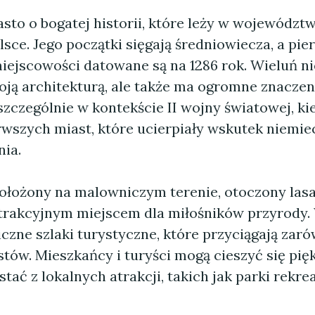
sto o bogatej historii, które leży w województw
lsce. Jego początki sięgają średniowiecza, a pie
iejscowości datowane są na 1286 rok. Wieluń ni
ją architekturą, ale także ma ogromne znaczen
szczególnie w kontekście II wojny światowej, kie
rwszych miast, które ucierpiały wskutek niemie
ia.
położony na malowniczym terenie, otoczony lasa
atrakcyjnym miejscem dla miłośników przyrody.
liczne szlaki turystyczne, które przyciągają zar
stów. Mieszkańcy i turyści mogą cieszyć się pi
stać z lokalnych atrakcji, takich jak parki rekre