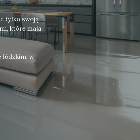
e tylko swoją
mi, które mają
e łódzkim, w