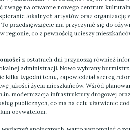
ć uwagę na otwarcie nowego centrum kulturaln
spieranie lokalnych artystów oraz organizację 
. To przedsięwzięcie ma przyczynić się do ożywi
 w regionie, co z pewnością ucieszy mieszkańcó
domości
z ostatnich dni przynoszą również info
okalnej administracji. Nowo wybrany burmistrz, 
ie kilka tygodni temu, zapowiedział szereg ref
awę jakości życia mieszkańców. Wśród planowa
m.in. modernizacja infrastruktury drogowej ora
usług publicznych, co ma na celu ułatwienie co
skim obywatelom.
 wydarzeń społecznych, warto wspomnieć o zo