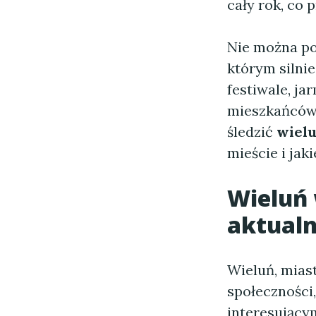
cały rok, co 
Nie można po
którym silnie
festiwale, ja
mieszkańców 
śledzić
wiel
mieście i jak
Wieluń
aktualn
Wieluń, miast
społeczności
interesujący