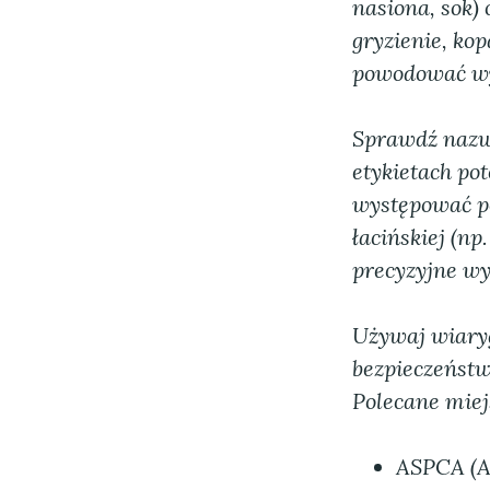
nasiona, sok) 
gryzienie, kop
powodować wym
Sprawdź nazwy
etykietach po
występować p
łacińskiej (np
precyzyjne wyn
Używaj wiaryg
bezpieczeństw
Polecane miejs
ASPCA (Am