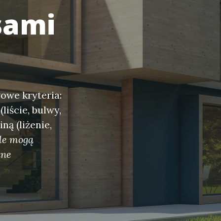
sami
owe kryteria:
liście, bulwy,
ną (liżenie,
ale mogą
żne