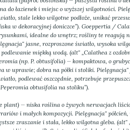
xaltata (paproć bostońska) — puszysta roślina o d
tna do łazienek i miejsc o wyższej wilgotności.
Piel
iatło, stale lekko wilgotne podłoże, unikać przesus
ńska w dekoracyjnej doniczce”). Goeppertia / Calat
ysunkami, idealne do wnętrz; rośliny te reagują n
elęgnacja"
jasne, rozproszone światło, wysoka wilg
odlewanie miękką wodą. (alt" „Calathea z ozdob
eromia (np. P. obtusifolia) — kompaktowa, o grubyc
a w uprawie; dobra na półki i stoliki.
Pielęgnacja"
wiatło, podlewać oszczędnie, potrzebuje przepuszc
 „Peperomia obtusifolia na stoliku”).
e plant) — niska roślina o żywych nerwacjach liśc
rrariów i małych kompozycji.
Pielęgnacja"
półcień,
stsze zraszanie i stała, lekko wilgotna gleba. (alt" 