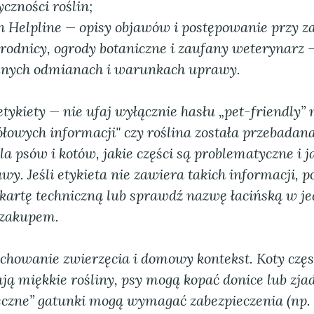
yczności roślin;
n Helpline — opisy objawów i postępowanie przy za
grodnicy, ogrody botaniczne i zaufany weterynarz 
alnych odmianach i warunkach uprawy.
tykiety — nie ufaj wyłącznie hasłu „pet-friendly” 
ółowych informacji" czy roślina została przebadan
la psów i kotów, jakie części są problematyczne i 
y. Jeśli etykieta nie zawiera takich informacji, p
kartę techniczną lub sprawdź nazwę łacińską w je
 zakupem.
chowanie zwierzęcia i domowy kontekst. Koty częs
rują miękkie rośliny, psy mogą kopać donice lub zja
czne” gatunki mogą wymagać zabezpieczenia (np. 