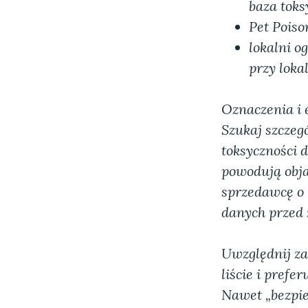
baza toks
Pet Poiso
lokalni o
przy lok
Oznaczenia i e
Szukaj szczeg
toksyczności d
powodują objaw
sprzedawcę o 
danych przed
Uwzględnij za
liście i prefe
Nawet „bezpie