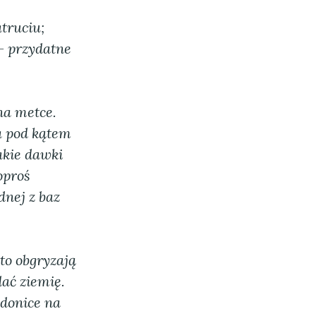
truciu;
— przydatne
na metce.
a pod kątem
jakie dawki
oproś
dnej z baz
to obgryzają
dać ziemię.
donice na