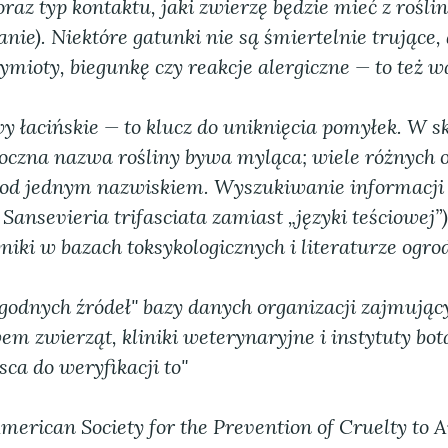
oraz typ kontaktu, jaki zwierzę będzie mieć z roślin
anie).
Niektóre gatunki nie są śmiertelnie trujące,
ioty, biegunkę czy reakcje alergiczne — to też w
 łacińskie — to klucz do uniknięcia pomyłek. W sk
toczna nazwa rośliny bywa myląca; wiele różnych
od jednym nazwiskiem. Wyszukiwanie informacji
. Sansevieria trifasciata zamiast „języki teściowej”
iki w bazach toksykologicznych i literaturze ogrod
odnych źródeł" bazy danych organizacji zajmujący
em zwierząt, kliniki weterynaryjne i instytuty bot
ca do weryfikacji to"
erican Society for the Prevention of Cruelty to 