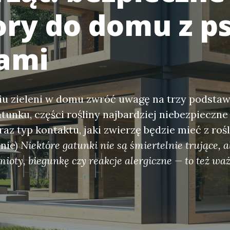
ry do domu z p
tami
u zieleni w domu zwróć uwagę na trzy podstaw
unku, części rośliny najbardziej niebezpieczne (
raz typ kontaktu, jaki zwierzę będzie mieć z rośli
anie)
Niektóre gatunki nie są śmiertelnie trujące, 
oty, biegunkę czy reakcje alergiczne — to też wa