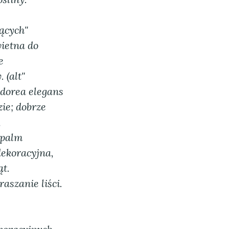
jących"
wietna do
e
 (alt"
dorea elegans
ie; dobrze
,
 palm
dekoracyjna,
ąt.
aszanie liści.