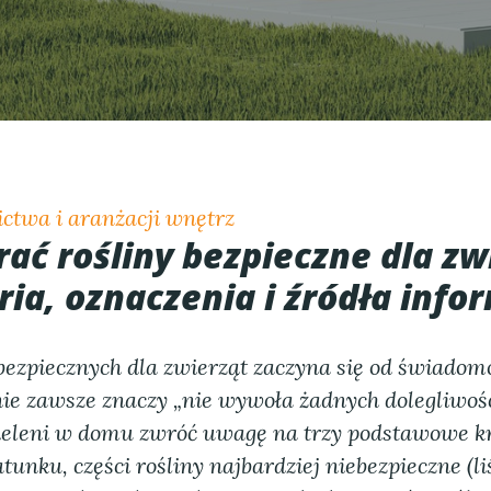
ctwa i aranżacji wnętrz
rać rośliny bezpieczne dla zw
ia, oznaczenia i źródła info
bezpiecznych dla zwierząt zaczyna się od świadomo
nie zawsze znaczy „nie wywoła żadnych dolegliwośc
eleni w domu zwróć uwagę na trzy podstawowe kr
tunku, części rośliny najbardziej niebezpieczne (li