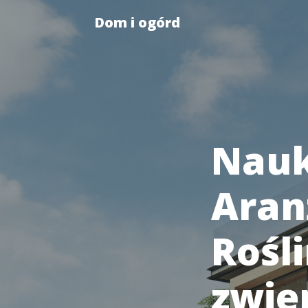
Dom i ogórd
Nauk
Aran
Rośl
zwie