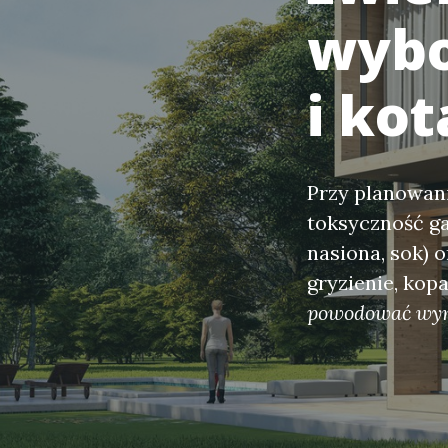
wybo
i ko
Przy planowani
toksyczność gat
nasiona, sok) o
gryzienie, kop
powodować wymi