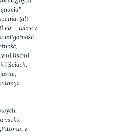
ekoracyjnych
ęgnacja"
zenia. (alt"
hea — liście z
a wilgotność
otność,
nymi liśćmi
h liściach,
jasne,
zalnego
iowych,
 wysoka
„Fittonia z