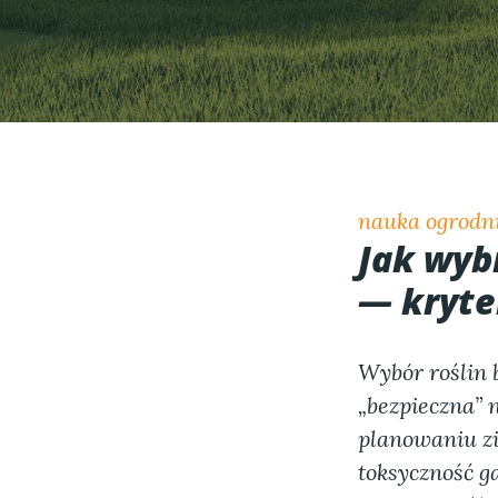
nauka ogrodni
Jak wyb
— kryter
Wybór roślin 
„bezpieczna” 
planowaniu zi
toksyczność ga