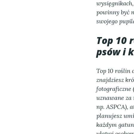
wysięgnikach,
powinny być n
swojego pupil
Top 10 
psów i k
Top 10 roślin
znajdziesz kr
fotograficzne
uznawane za
np. ASPCA), at
planujesz umie
każdym gatunk
ułatwi osobom