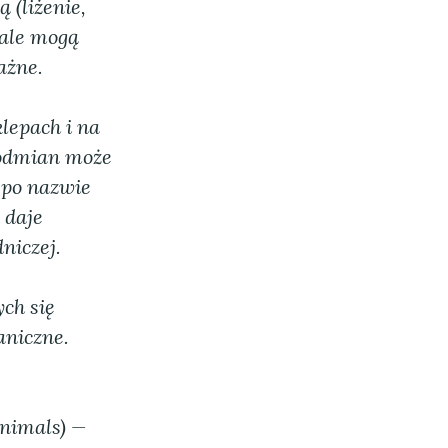
ą (liżenie,
 ale mogą
ażne.
lepach i na
 odmian może
 po nazwie
) daje
niczej.
ch się
aniczne.
Animals) —