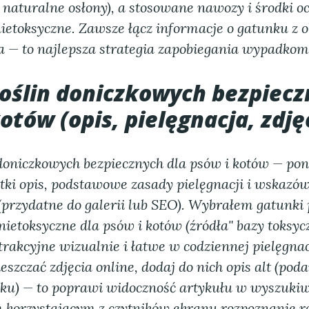
 naturalne osłony), a stosowane nawozy i środki o
ietoksyczne. Zawsze łącz informacje o gatunku z 
a — to najlepsza strategia zapobiegania wypadkom
roślin doniczkowych bezpiecz
otów (opis, pielęgnacja, zdję
 doniczkowych bezpiecznych dla psów i kotów — pon
ótki opis, podstawowe zasady pielęgnacji i wskazów
 (przydatne do galerii lub SEO). Wybrałem gatunki
nietoksyczne dla psów i kotów
(źródła" bazy toksycz
rakcyjne wizualnie i łatwe w codziennej pielęgnacj
szczać zdjęcia online, dodaj do nich opis alt (pod
u) — to poprawi widoczność artykułu w wyszukiw
 korzystającym z czytników ekranu rozpoznanie ro