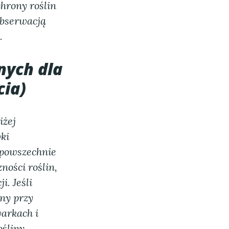
chrony roślin
obserwacją
.
nych dla
cia)
iżej
ki
 powszechnie
ności roślin,
i. Jeśli
any przy
arkach i
śliny.