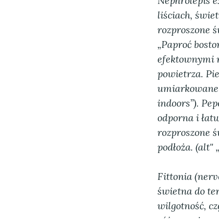
Nephrolepis e
liściach, świe
rozproszone św
„Paproć bosto
efektownymi r
powietrza.
Pi
umiarkowane p
indoors”). Pep
odporna i łatw
rozproszone ś
podłoża. (alt"
Fittonia (nerv
świetna do te
wilgotność, czę