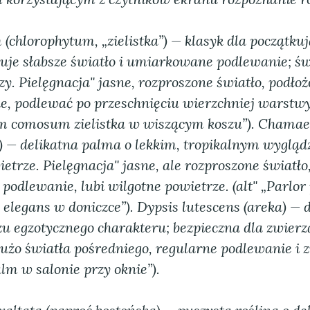
(chlorophytum, „zielistka”) — klasyk dla początku
ruje słabsze światło i umiarkowane podlewanie; ś
zy.
Pielęgnacja"
jasne, rozproszone światło, podłoż
e, podlewać po przeschnięciu wierzchniej warstwy.
m comosum zielistka w wiszącym koszu”). Chamae
) — delikatna palma o lekkim, tropikalnym wyglądz
ietrze.
Pielęgnacja"
jasne, ale rozproszone światło
odlewanie, lubi wilgotne powietrze. (alt" „Parlor
legans w doniczce”). Dypsis lutescens (areka) — 
u egzotycznego charakteru; bezpieczna dla zwierz
użo światła pośredniego, regularne podlewanie i zr
alm w salonie przy oknie”).