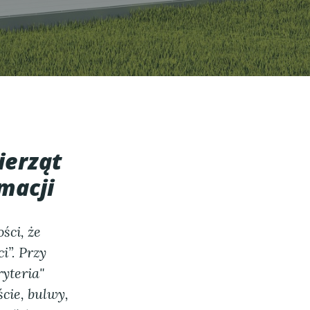
ierząt
rmacji
ści, że
i”. Przy
yteria"
ście, bulwy,