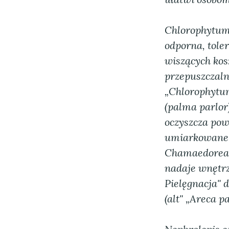
Chlorophytum 
odporna, tole
wiszących kos
przepuszczaln
„Chlorophytu
(palma parlor
oczyszcza pow
umiarkowane p
Chamaedorea e
nadaje wnętrz
Pielęgnacja"
d
(alt" „Areca p