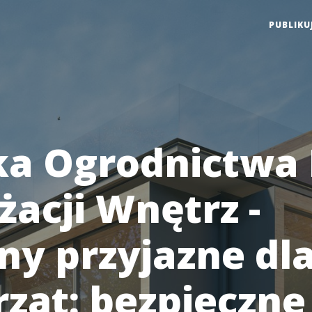
PUBLIKU
a Ogrodnictwa 
żacji Wnętrz -
iny przyjazne dl
rząt: bezpieczne