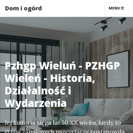
Dom i ogórd
MENU
Pzhgp Wieluń - PZHGP
Wieleń - Historia,
Działalność i
Wydarzenia
Jej historia sięga lat 50 XX wieku, kiedy to
grupa zapalonych pszczelarzy postanowiła