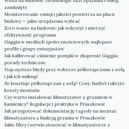
Woda na budowie: technologie oszczędzania i obieg
zamknięty
Monitorowanie emisji i jakości powietrza na placu
budowy — jakie urządzenia wybrać
Zero waste na budowie: jak wdrożyć i mierzyć
efektywność programu
Gaggia w mediach społecznościowych: najlepsze
profile i grupy entuzjastów
Jak kalibrować ciśnienie pompki w ekspresie Gaggia:
porady techniczne
Najczęstsze błędy przy wyborze półkotapczanu z sofą
i jak ich uniknąć
Ile kosztuje półkotapczan z sofą? Ceny, budżet i ukryte
koszty montażu
Czy warto instalować klimatyzator z grzaniem w
kamienicy? Regulacje i praktyka w Pruszkowie
Jak przygotować dokumentację i zgody na montaż
klimatyzatora z funkcją grzania w Pruszkowie
Jakie filtry i serwis stosować w klimatyzatorze z