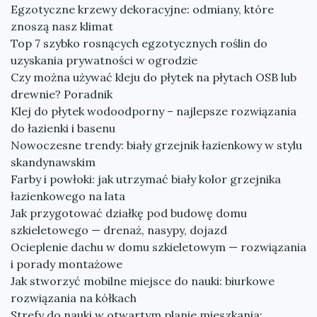
Egzotyczne krzewy dekoracyjne: odmiany, które
znoszą nasz klimat
Top 7 szybko rosnących egzotycznych roślin do
uzyskania prywatności w ogrodzie
Czy można używać kleju do płytek na płytach OSB lub
drewnie? Poradnik
Klej do płytek wodoodporny – najlepsze rozwiązania
do łazienki i basenu
Nowoczesne trendy: biały grzejnik łazienkowy w stylu
skandynawskim
Farby i powłoki: jak utrzymać biały kolor grzejnika
łazienkowego na lata
Jak przygotować działkę pod budowę domu
szkieletowego — drenaż, nasypy, dojazd
Ocieplenie dachu w domu szkieletowym — rozwiązania
i porady montażowe
Jak stworzyć mobilne miejsce do nauki: biurkowe
rozwiązania na kółkach
Strefy do nauki w otwartym planie mieszkania: