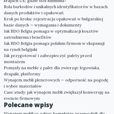
krajach UE: gdzie stoi Rumunia?
Rola barkodów i unikalnych identyfikatorów w bazach
danych produktów i opakowań
Krok po kroku: rejestracja opakowań w bułgarskiej
bazie danych — wymagania i dokumenty
Jak BDO Belgia pomaga w optymalizacji kosztów
zatrudnienia i benefitów
Jak BDO Belgia pomaga polskim firmom w ekspansji
na rynek belgijski
Jak przygotować i zabezpieczyć palety przed
montażem
Pomysły na meble z palet dla zwierząt: legowiska,
drapaki, platformy
Wynajem mebli plenerowych — odporność na pogodę
i wybór materiałów
Case study: jak wynajem mebli zwiększył konwersję na
evencie firmowym
Polecane wpisy
Wynajem mebli vs zakup: kompletny przewodnik dla