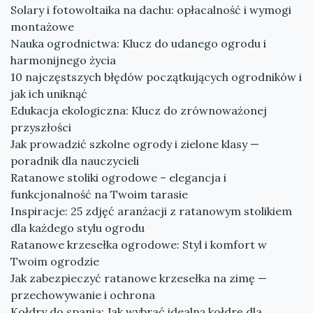
Solary i fotowoltaika na dachu: opłacalność i wymogi
montażowe
Nauka ogrodnictwa: Klucz do udanego ogrodu i
harmonijnego życia
10 najczęstszych błędów początkujących ogrodników i
jak ich uniknąć
Edukacja ekologiczna: Klucz do zrównoważonej
przyszłości
Jak prowadzić szkolne ogrody i zielone klasy —
poradnik dla nauczycieli
Ratanowe stoliki ogrodowe – elegancja i
funkcjonalność na Twoim tarasie
Inspiracje: 25 zdjęć aranżacji z ratanowym stolikiem
dla każdego stylu ogrodu
Ratanowe krzesełka ogrodowe: Styl i komfort w
Twoim ogrodzie
Jak zabezpieczyć ratanowe krzesełka na zimę —
przechowywanie i ochrona
Kołdry do spania: Jak wybrać idealną kołdrę dla