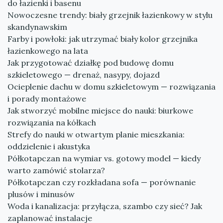
do łazienki i basenu
Nowoczesne trendy: biały grzejnik łazienkowy w stylu
skandynawskim
Farby i powłoki: jak utrzymać biały kolor grzejnika
łazienkowego na lata
Jak przygotować działkę pod budowę domu
szkieletowego — drenaż, nasypy, dojazd
Ocieplenie dachu w domu szkieletowym — rozwiązania
i porady montażowe
Jak stworzyć mobilne miejsce do nauki: biurkowe
rozwiązania na kółkach
Strefy do nauki w otwartym planie mieszkania:
oddzielenie i akustyka
Półkotapczan na wymiar vs. gotowy model — kiedy
warto zamówić stolarza?
Półkotapczan czy rozkładana sofa — porównanie
plusów i minusów
Woda i kanalizacja: przyłącza, szambo czy sieć? Jak
zaplanować instalacje