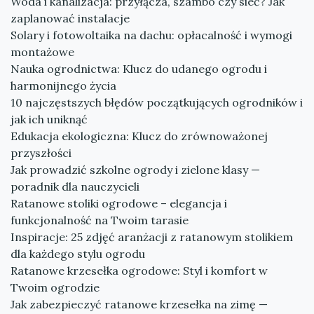
Woda i kanalizacja: przyłącza, szambo czy sieć? Jak
zaplanować instalacje
Solary i fotowoltaika na dachu: opłacalność i wymogi
montażowe
Nauka ogrodnictwa: Klucz do udanego ogrodu i
harmonijnego życia
10 najczęstszych błędów początkujących ogrodników i
jak ich uniknąć
Edukacja ekologiczna: Klucz do zrównoważonej
przyszłości
Jak prowadzić szkolne ogrody i zielone klasy —
poradnik dla nauczycieli
Ratanowe stoliki ogrodowe – elegancja i
funkcjonalność na Twoim tarasie
Inspiracje: 25 zdjęć aranżacji z ratanowym stolikiem
dla każdego stylu ogrodu
Ratanowe krzesełka ogrodowe: Styl i komfort w
Twoim ogrodzie
Jak zabezpieczyć ratanowe krzesełka na zimę —