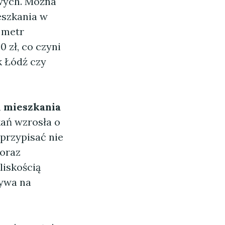
owych. Można
eszkania w
 metr
 zł, co czyni
k Łódź czy
a
mieszkania
kań wzrosła o
przypisać nie
 oraz
liskością
ływa na