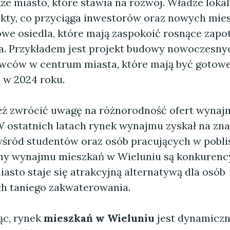
że miasto, które stawia na rozwój. Władze loka
kty, co przyciąga inwestorów oraz nowych mi
owe osiedla, które mają zaspokoić rosnące zap
a. Przykładem jest projekt budowy nowoczesny
ców w centrum miasta, które mają być gotow
 w 2024 roku.
ż zwrócić uwagę na różnorodność ofert wynaj
W ostatnich latach rynek wynajmu zyskał na zna
wśród studentów oraz osób pracujących w pobli
ny wynajmu mieszkań w Wieluniu są konkurency
iasto staje się atrakcyjną alternatywą dla osób
h taniego zakwaterowania.
c, rynek
mieszkań w Wieluniu
jest dynamiczn