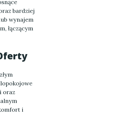
rosnące
oraz bardziej
 lub wynajem
em, łączącym
Oferty
szłym
elopokojowe
i oraz
onalnym
komfort i