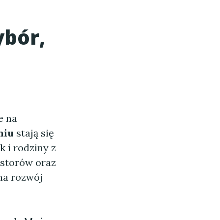
ybór,
e na
niu
stają się
 i rodziny z
estorów oraz
na rozwój