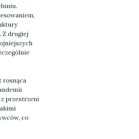
luniu.
eresowaniem,
uktury
. Z drugiej
ojniejszych
szczególnie
t rosnąca
pandemii
z przestrzeni
takimi
bywców, co