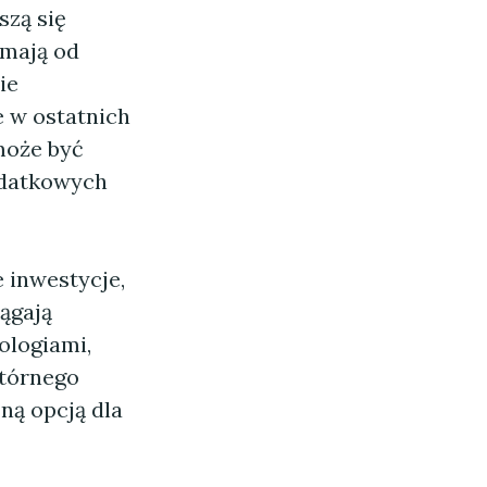
szą się
 mają od
ie
 w ostatnich
może być
odatkowych
 inwestycje,
iągają
logiami,
wtórnego
jną opcją dla