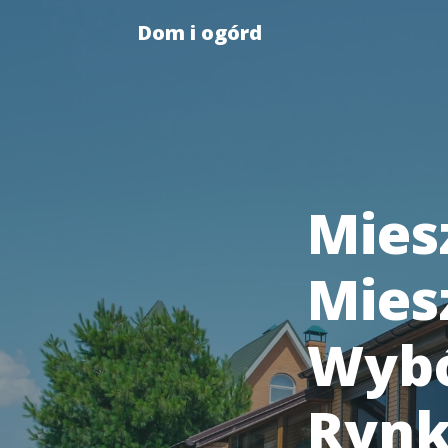
Dom i ogórd
Mies
Mies
Wybó
Rynk