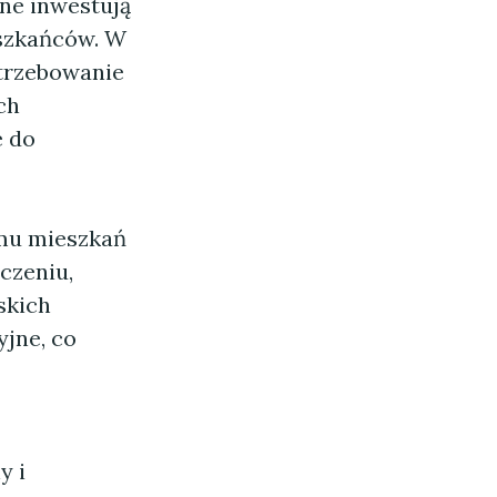
lne inwestują
eszkańców. W
otrzebowanie
ch
e do
mu mieszkań
czeniu,
skich
jne, co
y i