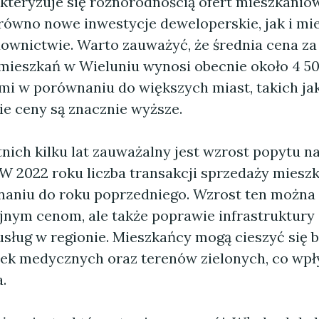
kteryzuje się różnorodnością ofert mieszkani
arówno nowe inwestycje deweloperskie, jak i mi
ownictwie. Warto zauważyć, że średnia cena za
ieszkań w Wieluniu wynosi obecnie około 4 500
ymi w porównaniu do większych miast, takich ja
ie ceny są znacznie wyższe.
nich kilku lat zauważalny jest wzrost popytu n
 W 2022 roku liczba transakcji sprzedaży miesz
aniu do roku poprzedniego. Wzrost ten można 
yjnym cenom, ale także poprawie infrastruktury
sług w regionie. Mieszkańcy mogą cieszyć się b
wek medycznych oraz terenów zielonych, co wp
.