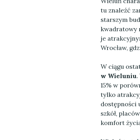
Wieluń chara
tu znaleźć z
starszym bud
kwadratowy m
je atrakcyjn
Wrocław, gdz
W ciągu ostat
w Wieluniu
.
15% w porówn
tylko atrakc
dostępności u
szkół, placó
komfort życia