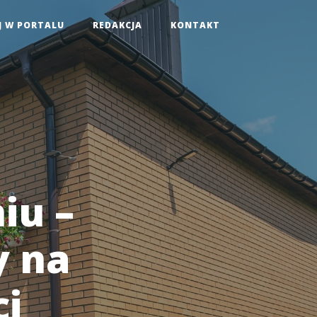
J W PORTALU
REDAKCJA
KONTAKT
iu –
y na
i