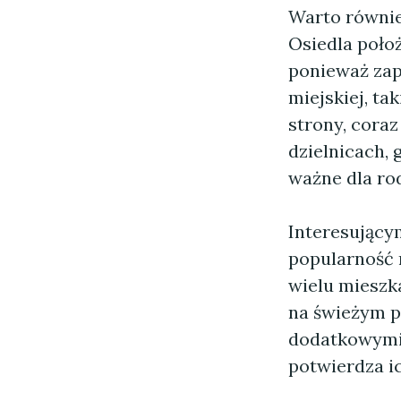
Warto równie
Osiedla poło
ponieważ zap
miejskiej, ta
strony, cora
dzielnicach, 
ważne dla rod
Interesujący
popularność 
wielu mieszk
na świeżym po
dodatkowymi 
potwierdza i