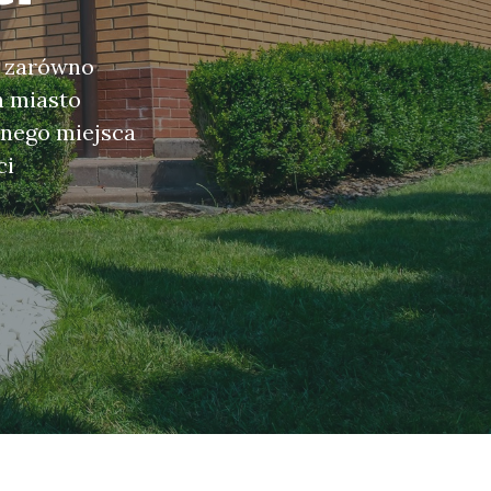
, zarówno
h miasto
jnego miejsca
ci