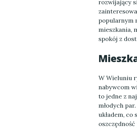
rozwijający s
zainteresowan
popularnym m
mieszkania, 
spokój z dos
Mieszka
W Wieluniu r
nabywcom wie
to jedne z na
młodych par.
układem, co s
oszczędność 