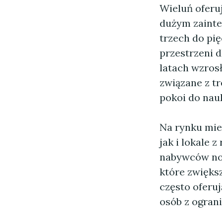
Wieluń oferu
dużym zainte
trzech do pi
przestrzeni 
latach wzros
związane z t
pokoi do nauk
Na rynku mie
jak i lokale 
nabywców no
które zwiększ
często oferuj
osób z ogran