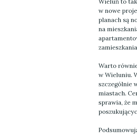
Wieluń to tak
w nowe proje
planach są n
na mieszkani
apartamentow
zamieszkania
Warto równie
w Wieluniu. 
szczególnie 
miastach. Ce
sprawia, że m
poszukującyc
Podsumowują