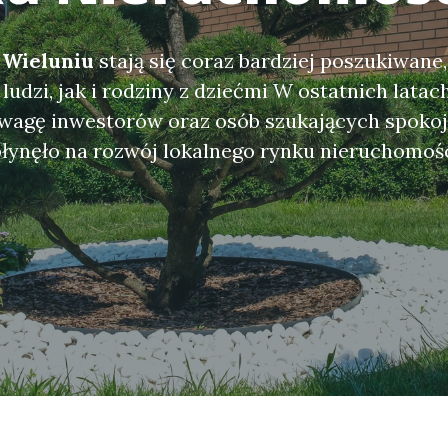
 Wieluniu
stają się coraz bardziej poszukiwane
ludzi, jak i rodziny z dziećmi W ostatnich latac
uwagę inwestorów oraz osób szukających spoko
płynęło na rozwój lokalnego rynku nieruchomoś