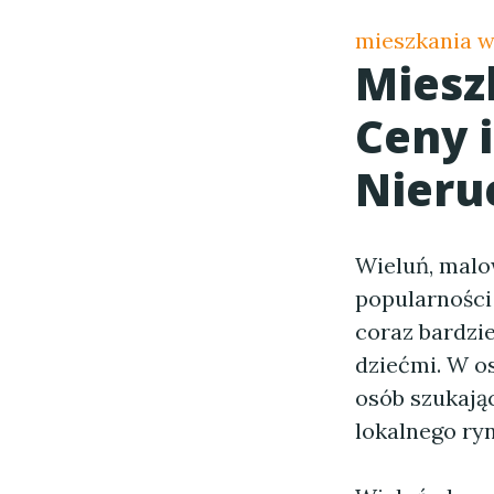
mieszkania w
Miesz
Ceny 
Nieru
Wieluń, malo
popularności
coraz bardzie
dziećmi. W o
osób szukają
lokalnego ry