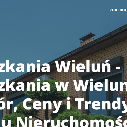
PUBLIKU
zkania Wieluń -
zkania w Wielun
r, Ceny i Trend
u Nieruchomośc