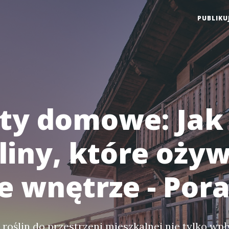
PUBLIKU
ty domowe: Jak
liny, które ożyw
e wnętrze - Por
oślin do przestrzeni mieszkalnej nie tylko wp