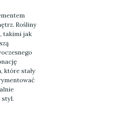
elementem
ętrz. Rośliny
 takimi jak
szą
owoczesnego
onację
, które stały
erymentować
alnie
styl.