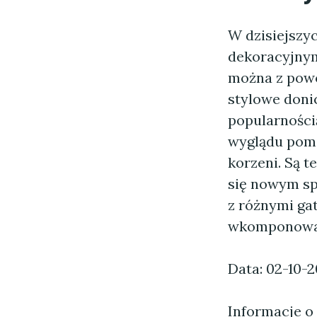
W dzisiejszy
dekoracyjnym
można z powo
stylowe donic
popularnością
wyglądu pomi
korzeni. Są t
się nowym sp
z różnymi ga
wkomponowały
Data: 02-10-
Informacje o