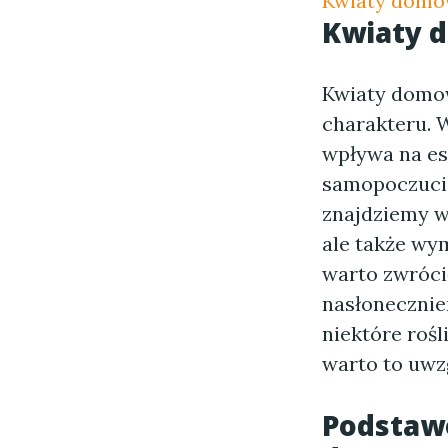
Kwiaty dom
Kwiaty 
Kwiaty domow
charakteru. 
wpływa na est
samopoczucie
znajdziemy wi
ale także wy
warto zwróci
nasłonecznie
niektóre roś
warto to uwz
Podstaw