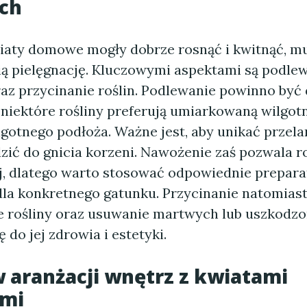
ch
iaty domowe mogły dobrze rosnąć i kwitnąć, m
ą pielęgnację. Kluczowymi aspektami są podlew
az przycinanie roślin. Podlewanie powinno by
niektóre rośliny preferują umiarkowaną wilgotn
otnego podłoża. Ważne jest, aby unikać przelan
ić do gnicia korzeni. Nawożenie zaś pozwala r
j, dlatego warto stosować odpowiednie prepara
dla konkretnego gatunku. Przycinanie natomias
e rośliny oraz usuwanie martwych lub uszkodzon
 do jej zdrowia i estetyki.
 aranżacji wnętrz z kwiatami
mi