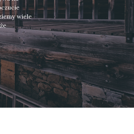
oczucie
ziemy wiele
kże