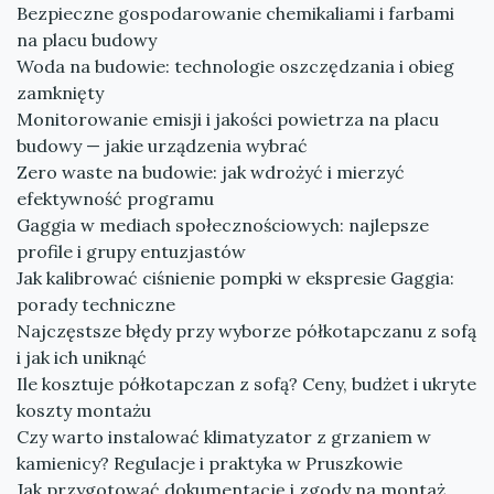
Bezpieczne gospodarowanie chemikaliami i farbami
na placu budowy
Woda na budowie: technologie oszczędzania i obieg
zamknięty
Monitorowanie emisji i jakości powietrza na placu
budowy — jakie urządzenia wybrać
Zero waste na budowie: jak wdrożyć i mierzyć
efektywność programu
Gaggia w mediach społecznościowych: najlepsze
profile i grupy entuzjastów
Jak kalibrować ciśnienie pompki w ekspresie Gaggia:
porady techniczne
Najczęstsze błędy przy wyborze półkotapczanu z sofą
i jak ich uniknąć
Ile kosztuje półkotapczan z sofą? Ceny, budżet i ukryte
koszty montażu
Czy warto instalować klimatyzator z grzaniem w
kamienicy? Regulacje i praktyka w Pruszkowie
Jak przygotować dokumentację i zgody na montaż