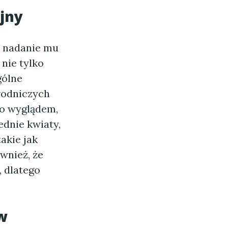
jny
i nadanie mu
nie tylko
gólne
rodniczych
ko wyglądem,
dnie kwiaty,
akie jak
wnież, że
 dlatego
w