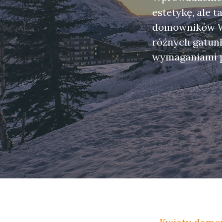
estetykę, ale 
domowników W 
różnych gatunk
wymaganiami p