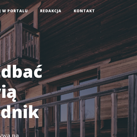
J W PORTALU
REDAKCJA
KONTAKT
 dbać
ią
adnik
ływa na