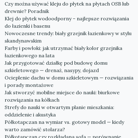
Czy można używać kleju do płytek na płytach OSB lub
drewnie? Poradnik
Klej do płytek wodoodporny – najlepsze rozwiązania
do łazienki i basenu
Nowoczesne trendy: biały grzejnik łazienkowy w stylu
skandynawskim
Farby i powłoki: jak utrzymać biały kolor grzejnika
łazienkowego na lata
Jak przygotować działkę pod budowę domu
szkieletowego — drenaż, nasypy, dojazd
Ocieplenie dachu w domu szkieletowym — rozwiązania
i porady montażowe
Jak stworzyć mobilne miejsce do nauki: biurkowe
rozwiązania na kółkach
Strefy do nauki w otwartym planie mieszkania:
oddzielenie i akustyka
Półkotapczan na wymiar vs. gotowy model — kiedy
warto zamówić stolarza?
Półkotapczan czy rozkładana sofa — porównanie