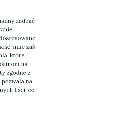
usimy zadbać
anie,
ć dostosowane
ość, inne zaś
ia, które
oślinom na
ty zgodne z
t pozwala na
ych liści, co