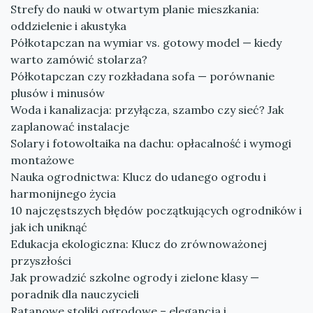
Strefy do nauki w otwartym planie mieszkania:
oddzielenie i akustyka
Półkotapczan na wymiar vs. gotowy model — kiedy
warto zamówić stolarza?
Półkotapczan czy rozkładana sofa — porównanie
plusów i minusów
Woda i kanalizacja: przyłącza, szambo czy sieć? Jak
zaplanować instalacje
Solary i fotowoltaika na dachu: opłacalność i wymogi
montażowe
Nauka ogrodnictwa: Klucz do udanego ogrodu i
harmonijnego życia
10 najczęstszych błędów początkujących ogrodników i
jak ich uniknąć
Edukacja ekologiczna: Klucz do zrównoważonej
przyszłości
Jak prowadzić szkolne ogrody i zielone klasy —
poradnik dla nauczycieli
Ratanowe stoliki ogrodowe – elegancja i