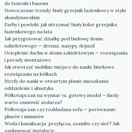
do łazienki i basenu
Nowoczesne trendy: biały grzejnik łazienkowy w stylu
skandynawskim
Farby i powłoki: jak utrzymać biały kolor grzejnika
łazienkowego na lata
Jak przygotować działkę pod budowę domu
szkieletowego — drenaż, nasypy, dojazd
Ocieplenie dachu w domu szkieletowym — rozwiązania
i porady montażowe
Jak stworzyć mobilne miejsce do nauki: biurkowe
rozwiązania na kółkach
Strefy do nauki w otwartym planie mieszkania:
oddzielenie i akustyka
Półkotapczan na wymiar vs. gotowy model — kiedy
warto zamówić stolarza?
Półkotapczan czy rozkładana sofa — porównanie
plusów i minusów
Woda i kanalizacja: przyłącza, szambo czy sieć? Jak
zaplanować instalacje