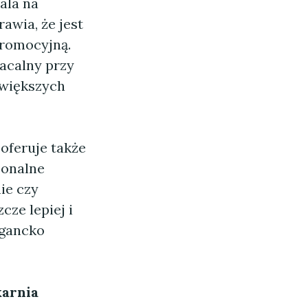
ala na
awia, że jest
promocyjną.
łacalny przy
 większych
 oferuje także
sjonalne
ie czy
cze lepiej i
egancko
arnia