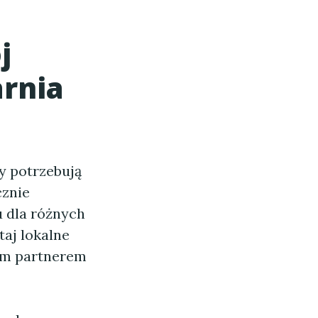
j
arnia
y potrzebują
cznie
u dla różnych
taj lokalne
nym partnerem