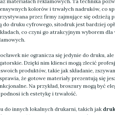
raz materiałach reklamowych. Ta technika pozw
tensywnych kolorów i trwałych nadruków, co spr
rzystywana przez firmy zajmujące się odzieżą 
 do druku cyfrowego, sitodruk jest bardziej op
kładach, co czyni go atrakcyjnym wyborem dla
klamowych.
cławek nie ogranicza się jedynie do druku, ale
igatorskie. Dzięki nim klienci mogą zlecić profe
swoich produktów, takie jak składanie, zszywan
 sprawia, że gotowe materiały prezentują się jesz
unkcjonalne. Na przykład, broszury mogą być el
podnosi ich estetykę i trwałość.
 do innych lokalnych drukarni, takich jak
druk