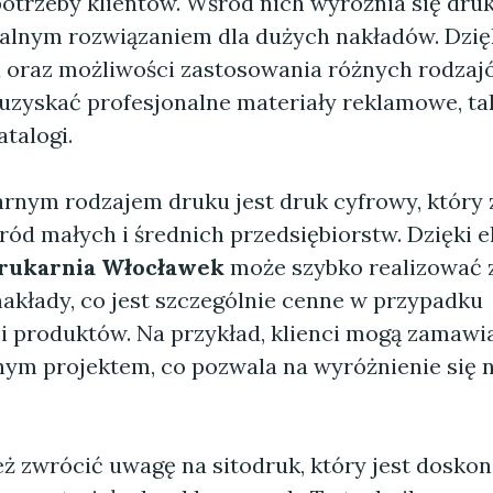
otrzeby klientów. Wśród nich wyróżnia się druk
dealnym rozwiązaniem dla dużych nakładów. Dzię
u oraz możliwości zastosowania różnych rodzaj
uzyskać profesjonalne materiały reklamowe, taki
atalogi.
rnym rodzajem druku jest druk cyfrowy, który 
ód małych i średnich przedsiębiorstw. Dzięki e
rukarnia Włocławek
może szybko realizować
nakłady, co jest szczególnie cenne w przypadku
ji produktów. Na przykład, klienci mogą zamawi
nym projektem, co pozwala na wyróżnienie się n
ż zwrócić uwagę na sitodruk, który jest doskon