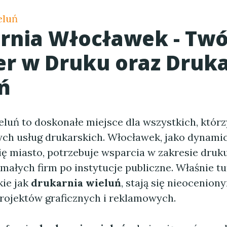
eluń
rnia Włocławek - Twó
er w Druku oraz Druk
ń
eluń to doskonałe miejsce dla wszystkich, którz
ych usług drukarskich. Włocławek, jako dynami
ię miasto, potrzebuje wsparcia w zakresie druk
małych firm po instytucje publiczne. Właśnie tu
kie jak
drukarnia wieluń
, stają się nieocenio
projektów graficznych i reklamowych.