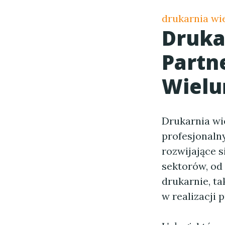
drukarnia wi
Druka
Partn
Wielu
Drukarnia wi
profesjonaln
rozwijające s
sektorów, od 
drukarnie, ta
w realizacji 