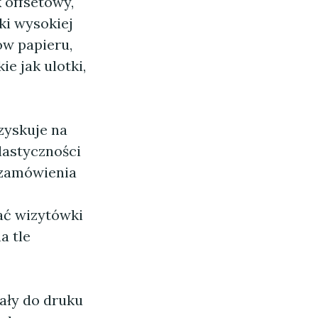
 offsetowy,
ki wysokiej
ów papieru,
e jak ulotki,
zyskuje na
lastyczności
 zamówienia
ać wizytówki
a tle
ały do druku