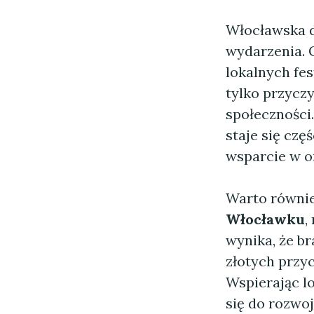
Włocławska dr
wydarzenia. 
lokalnych fes
tylko przyczy
społeczności
staje się czę
wsparcie w o
Warto również
Włocławku
,
wynika, że br
złotych przyc
Wspierając l
się do rozwo