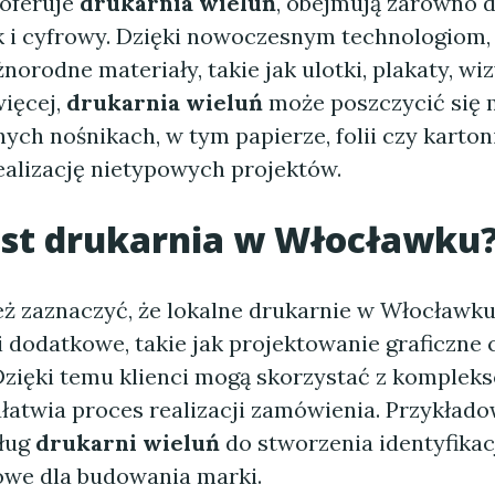
 oferuje
drukarnia wieluń
, obejmują zarówno 
ak i cyfrowy. Dzięki nowoczesnym technologiom,
orodne materiały, takie jak ulotki, plakaty, wi
więcej,
drukarnia wieluń
może poszczycić się 
ych nośnikach, w tym papierze, folii czy kartoni
ealizację nietypowych projektów.
est drukarnia w Włocławku
ż zaznaczyć, że lokalne drukarnie w Włocławku
i dodatkowe, takie jak projektowanie graficzne 
Dzięki temu klienci mogą skorzystać z kompleks
łatwia proces realizacji zamówienia. Przykłado
sług
drukarni wieluń
do stworzenia identyfikacj
zowe dla budowania marki.