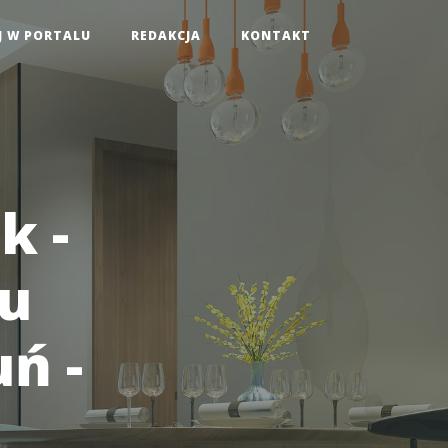
J W PORTALU
REDAKCJA
KONTAKT
k -
ku
ń -