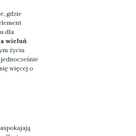
e, gdzie
 element
u dla
a wieluń
nym życiu
 jednocześnie
się więcej o
zaspokajają