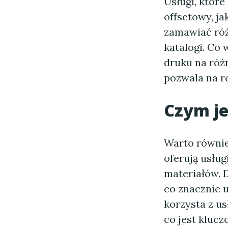
Usługi, które
offsetowy, j
zamawiać różn
katalogi. Co 
druku na różn
pozwala na r
Czym j
Warto równie
oferują usług
materiałów. 
co znacznie u
korzysta z u
co jest kluc