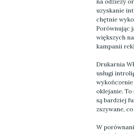
na odzieży o
uzyskanie in
chętnie wyko
Porównując ją
większych na
kampanii re
Drukarnia Wło
usługi introl
wykończenie 
oklejanie. To
są bardziej f
zszywane, co 
W porównaniu