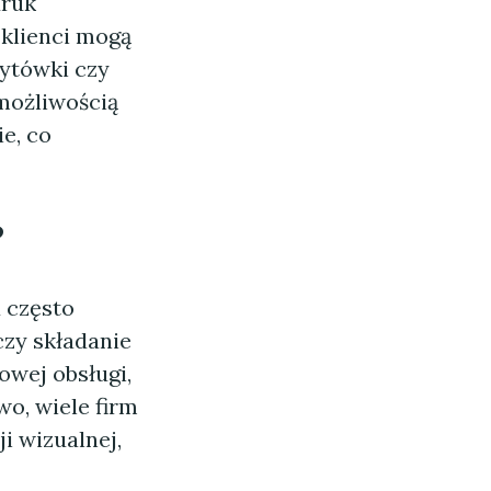
druk
 klienci mogą
zytówki czy
możliwością
e, co
?
 często
czy składanie
owej obsługi,
wo, wiele firm
i wizualnej,