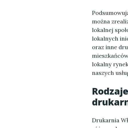
Podsumowuj
można zreali
lokalnej spo
lokalnych in
oraz inne dr
mieszkańców.
lokalny rynek
naszych usłu
Rodzaje
drukar
Drukarnia Wł