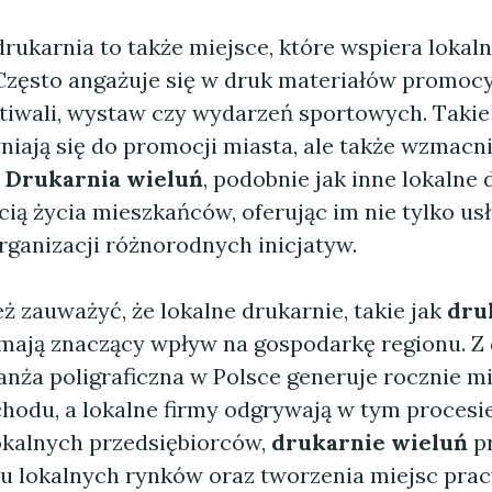
ukarnia to także miejsce, które wspiera lokalną
Często angażuje się w druk materiałów promocy
tiwali, wystaw czy wydarzeń sportowych. Takie 
niają się do promocji miasta, ale także wzmacni
.
Drukarnia wieluń
, podobnie jak inne lokalne 
ścią życia mieszkańców, oferując im nie tylko usł
rganizacji różnorodnych inicjatyw.
 zauważyć, że lokalne drukarnie, takie jak
dru
 mają znaczący wpływ na gospodarkę regionu. Z
anża poligraficzna w Polsce generuje rocznie mi
hodu, a lokalne firmy odgrywają w tym procesie 
okalnych przedsiębiorców,
drukarnie wieluń
pr
ju lokalnych rynków oraz tworzenia miejsc prac