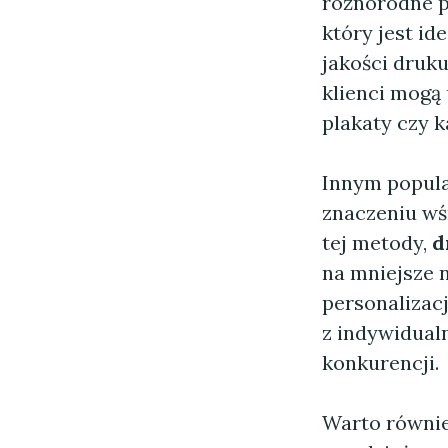
różnorodne p
który jest i
jakości druk
klienci mogą 
plakaty czy k
Innym popula
znaczeniu wśr
tej metody,
d
na mniejsze 
personalizac
z indywidual
konkurencji.
Warto równie