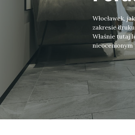
Włocławek, jak
zakresie druku
Właśnie tutaj l
nieocenionym p