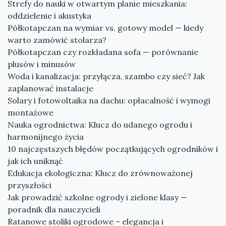
Strefy do nauki w otwartym planie mieszkania:
oddzielenie i akustyka
Półkotapczan na wymiar vs. gotowy model — kiedy
warto zamówić stolarza?
Półkotapczan czy rozkładana sofa — porównanie
plusów i minusów
Woda i kanalizacja: przyłącza, szambo czy sieć? Jak
zaplanować instalacje
Solary i fotowoltaika na dachu: opłacalność i wymogi
montażowe
Nauka ogrodnictwa: Klucz do udanego ogrodu i
harmonijnego życia
10 najczęstszych błędów początkujących ogrodników i
jak ich uniknąć
Edukacja ekologiczna: Klucz do zrównoważonej
przyszłości
Jak prowadzić szkolne ogrody i zielone klasy —
poradnik dla nauczycieli
Ratanowe stoliki ogrodowe – elegancja i